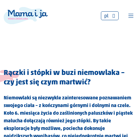
pl
Rączki i stópki w buzi niemowlaka –
czy jest się czym martwić?
Niemowlaki są niezwykle zainteresowane poznawaniem
swojego ciała – z kończynami górnymi i dolnymi na czele.
Koło 6. miesiąca życia do zaślinionych paluszków i piąstek
malucha dołączają również jego stópki. By takie
eksploracje były możliwe, pociecha dokonuje
najdzikszych wygibasów, co niejednokrotnie martwi jej