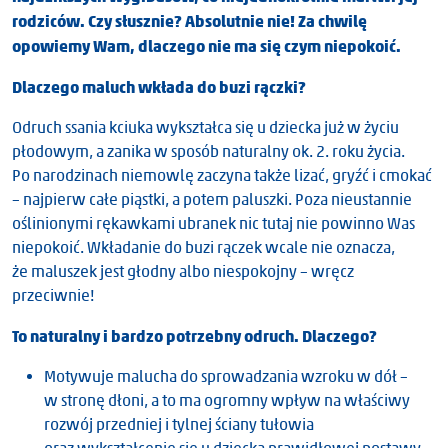
rodziców. Czy słusznie? Absolutnie nie! Za chwilę
opowiemy Wam, dlaczego nie ma się czym niepokoić.
Dlaczego maluch wkłada do buzi rączki?
Odruch ssania kciuka wykształca się u dziecka już w życiu
płodowym, a zanika w sposób naturalny ok. 2. roku życia.
Po narodzinach niemowlę zaczyna także lizać, gryźć i cmokać
– najpierw całe piąstki, a potem paluszki. Poza nieustannie
oślinionymi rękawkami ubranek nic tutaj nie powinno Was
niepokoić. Wkładanie do buzi rączek wcale nie oznacza,
że maluszek jest głodny albo niespokojny – wręcz
przeciwnie!
To naturalny i bardzo potrzebny odruch. Dlaczego?
Motywuje malucha do sprowadzania wzroku w dół –
w stronę dłoni, a to ma ogromny wpływ na właściwy
rozwój przedniej i tylnej ściany tułowia