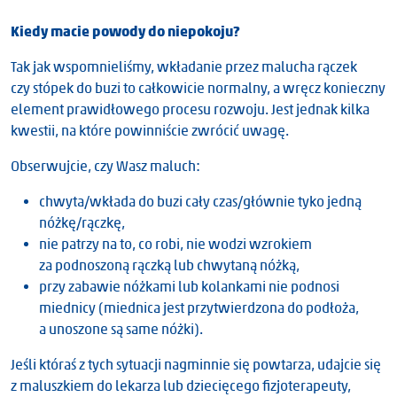
Kiedy macie powody do niepokoju?
Tak jak wspomnieliśmy, wkładanie przez malucha rączek
czy stópek do buzi to całkowicie normalny, a wręcz konieczny
element prawidłowego procesu rozwoju. Jest jednak kilka
kwestii, na które powinniście zwrócić uwagę.
Obserwujcie, czy Wasz maluch:
chwyta/wkłada do buzi cały czas/głównie tyko jedną
nóżkę/rączkę,
nie patrzy na to, co robi, nie wodzi wzrokiem
za podnoszoną rączką lub chwytaną nóżką,
przy zabawie nóżkami lub kolankami nie podnosi
miednicy (miednica jest przytwierdzona do podłoża,
a unoszone są same nóżki).
Jeśli któraś z tych sytuacji nagminnie się powtarza, udajcie się
z maluszkiem do lekarza lub dziecięcego fizjoterapeuty,