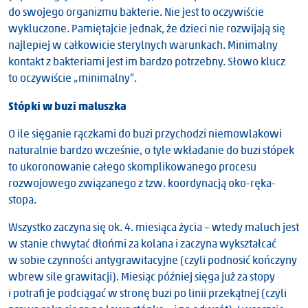
do swojego organizmu bakterie. Nie jest to oczywiście
wykluczone. Pamiętajcie jednak, że dzieci nie rozwijają się
najlepiej w całkowicie sterylnych warunkach. Minimalny
kontakt z bakteriami jest im bardzo potrzebny. Słowo klucz
to oczywiście „minimalny”.
Stópki w buzi maluszka
O ile sięganie rączkami do buzi przychodzi niemowlakowi
naturalnie bardzo wcześnie, o tyle wkładanie do buzi stópek
to ukoronowanie całego skomplikowanego procesu
rozwojowego związanego z tzw. koordynacją oko-ręka-
stopa.
Wszystko zaczyna się ok. 4. miesiąca życia – wtedy maluch jest
w stanie chwytać dłońmi za kolana i zaczyna wykształcać
w sobie czynności antygrawitacyjne (czyli podnosić kończyny
wbrew sile grawitacji). Miesiąc później sięga już za stopy
i potrafi je podciągać w stronę buzi po linii przekątnej (czyli