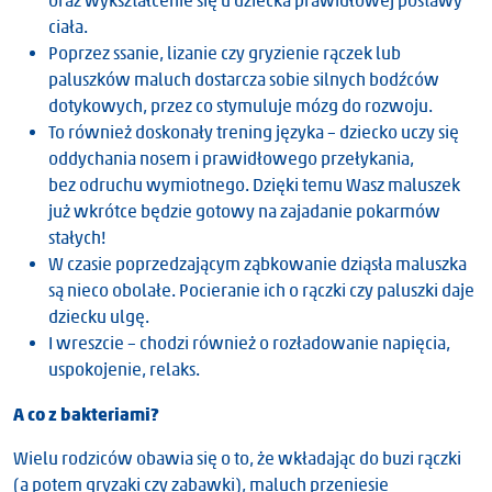
oraz wykształcenie się u dziecka prawidłowej postawy
ciała.
Poprzez ssanie, lizanie czy gryzienie rączek lub
paluszków maluch dostarcza sobie silnych bodźców
dotykowych, przez co stymuluje mózg do rozwoju.
To również doskonały trening języka – dziecko uczy się
oddychania nosem i prawidłowego przełykania,
bez odruchu wymiotnego. Dzięki temu Wasz maluszek
już wkrótce będzie gotowy na zajadanie pokarmów
stałych!
W czasie poprzedzającym ząbkowanie dziąsła maluszka
są nieco obolałe. Pocieranie ich o rączki czy paluszki daje
dziecku ulgę.
I wreszcie – chodzi również o rozładowanie napięcia,
uspokojenie, relaks.
A co z bakteriami?
Wielu rodziców obawia się o to, że wkładając do buzi rączki
(a potem gryzaki czy zabawki), maluch przeniesie