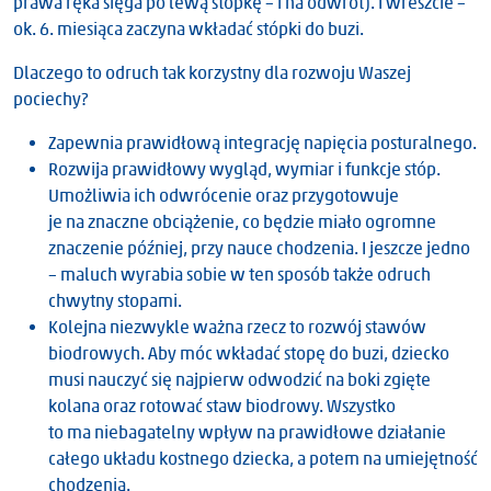
prawa ręka sięga po lewą stópkę – i na odwrót). I wreszcie –
ok. 6. miesiąca zaczyna wkładać stópki do buzi.
Dlaczego to odruch tak korzystny dla rozwoju Waszej
pociechy?
Zapewnia prawidłową integrację napięcia posturalnego.
Rozwija prawidłowy wygląd, wymiar i funkcje stóp.
Umożliwia ich odwrócenie oraz przygotowuje
je na znaczne obciążenie, co będzie miało ogromne
znaczenie później, przy nauce chodzenia. I jeszcze jedno
– maluch wyrabia sobie w ten sposób także odruch
chwytny stopami.
Kolejna niezwykle ważna rzecz to rozwój stawów
biodrowych. Aby móc wkładać stopę do buzi, dziecko
musi nauczyć się najpierw odwodzić na boki zgięte
kolana oraz rotować staw biodrowy. Wszystko
to ma niebagatelny wpływ na prawidłowe działanie
całego układu kostnego dziecka, a potem na umiejętność
chodzenia.