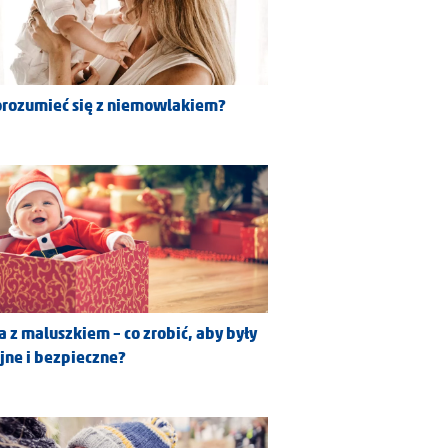
orozumieć się z niemowlakiem?
a z maluszkiem – co zrobić, aby były
jne i bezpieczne?