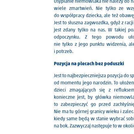
Usypianie niemowlaka nie należy do na
wiele zmartwień. Nie tylko ze wzg
do współpracy dziecka, ale też obawę 
Jest to słuszna zagwozdka, gdyż z racj
jest zdany tylko na nas. W takiej poz
odpoczynku. Z tego powodu uł
nie tylko z jego punktu widzenia, a
i potrzeb.
Pozycja na plecach bez poduszki
Jest to najbezpieczniejsza pozycja do 
od momentu jego narodzin. To ułożen
dzieci zmagających się z reflukse
konieczne jest, by główka niemowla
to zabezpieczyć go przed zachłyś
Nie ma tu górnej granicy wieku i zalec
kiedy same będą w stanie wybrać sobie
na bok. Zazwyczaj następuje to w okoli