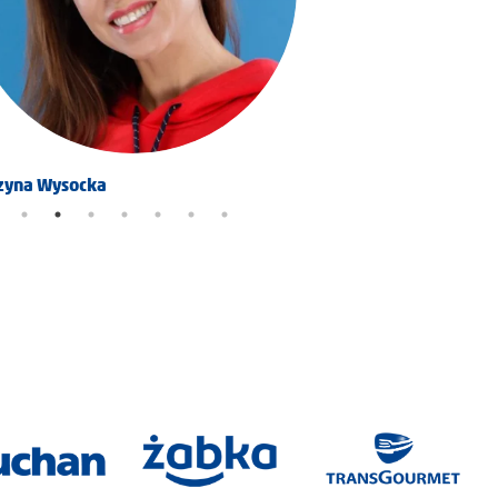
zyna Wysocka
Karolina Pitynska Maga