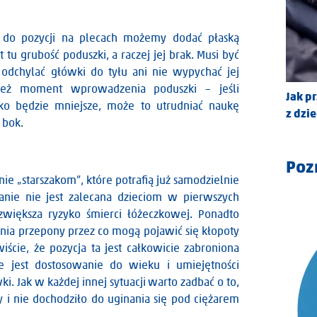
a do pozycji na plecach możemy dodać płaską
u grubość poduszki, a raczej jej brak. Musi być
 odchylać główki do tyłu ani nie wypychać jej
 też moment wprowadzenia poduszki – jeśli
Jak p
ko będzie mniejsze, może to utrudniać naukę
z dzi
 bok.
Poz
ie „starszakom”, które potrafią już samodzielnie
nie nie jest zalecana dzieciom w pierwszych
 zwiększa ryzyko śmierci łóżeczkowej. Ponadto
nia przepony przez co mogą pojawić się kłopoty
ście, że pozycja ta jest całkowicie zabroniona
e jest dostosowanie do wieku i umiejętności
i. Jak w każdej innej sytuacji warto zadbać o to,
 i nie dochodziło do uginania się pod ciężarem