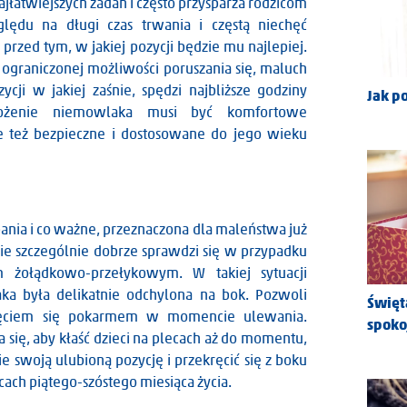
jłatwiejszych zadań i często przysparza rodzicom
lędu na długi czas trwania i częstą niechęć
przed tym, w jakiej pozycji będzie mu najlepiej.
i ograniczonej możliwości poruszania się, maluch
ycji w jakiej zaśnie, spędzi najbliższe godziny
Jak p
ożenie niemowlaka musi być komfortowe
le też bezpieczne i dostosowane do jego wieku
spania i co ważne, przeznaczona dla maleństwa już
ie szczególnie dobrze sprawdzi się w przypadku
m żołądkowo-przełykowym. W takiej sytuacji
ka była delikatnie odchylona na bok. Pozwoli
Święt
nięciem się pokarmem w momencie ulewania.
spoko
a się, aby kłaść dzieci na plecach aż do momentu,
 swoją ulubioną pozycję i przekręcić się z boku
cach piątego-szóstego miesiąca życia.