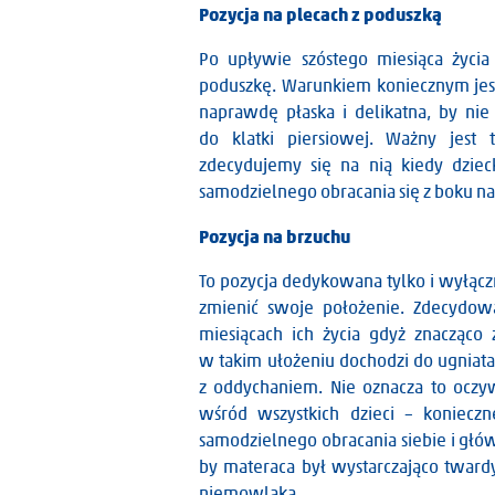
Pozycja na plecach z poduszką
Po upływie szóstego miesiąca życi
poduszkę. Warunkiem koniecznym jest t
naprawdę płaska i delikatna, by nie
do klatki piersiowej. Ważny jest
zdecydujemy się na nią kiedy dziec
samodzielnego obracania się z boku na
Pozycja na brzuchu
To pozycja dedykowana tylko i wyłączn
zmienić swoje położenie. Zdecydowa
miesiącach ich życia gdyż znacząco
w takim ułożeniu dochodzi do ugniata
z oddychaniem. Nie oznacza to oczywi
wśród wszystkich dzieci – konieczn
samodzielnego obracania siebie i główk
by materaca był wystarczająco twardy
niemowlaka.