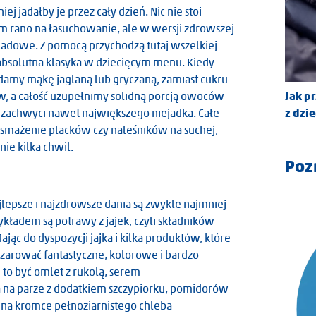
iej jadałby je przez cały dzień. Nic nie stoi
im rano na łasuchowanie, ale w wersji zdrowszej
oladowe. Z pomocą przychodzą tutaj wszelkiej
li absolutna klasyka w dziecięcym menu. Kiedy
odamy mąkę jaglaną lub gryczaną, zamiast cukru
Jak p
, a całość uzupełnimy solidną porcją owoców
z dzi
 zachwyci nawet największego niejadka. Całe
smażenie placków czy naleśników na suchej,
ie kilka chwil.
Poz
jlepsze i najzdrowsze dania są zwykle najmniej
ładem są potrawy z jajek, czyli składników
jąc do dyspozycji jajka i kilka produktów, które
arować fantastyczne, kolorowe i bardzo
to być omlet z rukolą, serem
a na parze z dodatkiem szczypiorku, pomidorów
e na kromce pełnoziarnistego chleba