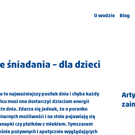
O wodzie
Blog
 śniadania – dla dzieci
Art
e to najważniejszy posiłek dnia i chyba każdy
ońcu musi ono dostarczyć dzieciom energii
zai
n dnia. Zdarza się jednak, że o poranku
narnych możliwości i na stole pojawiają się
kanapki czy płatków z mlekiem. Tymczasem
śnie pożywnych i apetycznie wyglądających