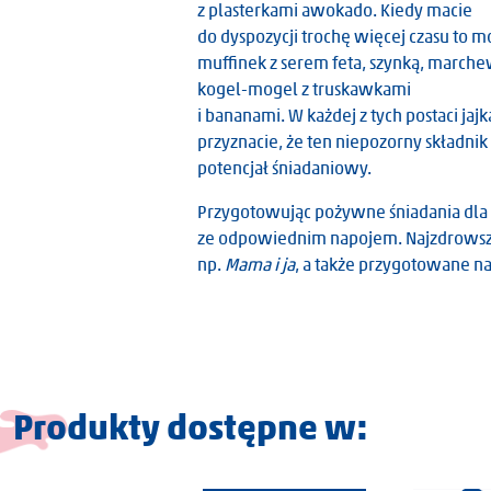
z plasterkami awokado. Kiedy macie
do dyspozycji trochę więcej czasu to m
muffinek z serem feta, szynką, marche
kogel-mogel z truskawkami
i bananami. W każdej z tych postaci j
przyznacie, że ten niepozorny składni
potencjał śniadaniowy.
Aleksandra Łoniewska
Przygotowując pożywne śniadania dla 
ze odpowiednim napojem. Najzdrowszą 
np.
Mama i ja
, a także przygotowane na
Produkty dostępne w: