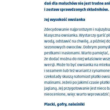
dań dla maluchów nie jest trudne ani
i zestaw sprawdzonych składników.
Jej wysokość owsianka
Zdecydowanie najprostszym i najszybs
klasyczna owsianka. Wystarczy garść p
wodą, odstawić na chwilę, a później do
sezonowych owoców. Dobrym pomysłem
pestkami i nasionami. Warto pamiętać, 
że dodać można do niej właściwie wszy
wersji. Może to być owsianka na mle
i sezamem lub też wariant z cynamone
czekolady skuszą natomiast płatki ows
malinami. Jeżeli po jakimś czasie płatk
jaglaną. Jej przygotowanie jest nieco 
nieocenione, więc warto wprowadzić 
Placki, gofry, naleśniki