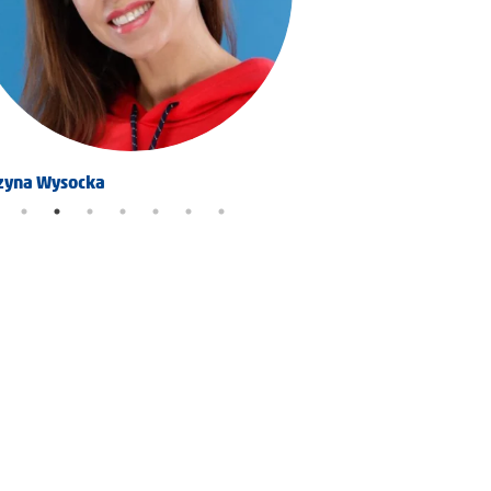
zyna Wysocka
Karolina Pitynska Maga