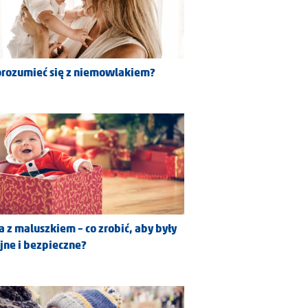
orozumieć się z niemowlakiem?
a z maluszkiem – co zrobić, aby były
jne i bezpieczne?