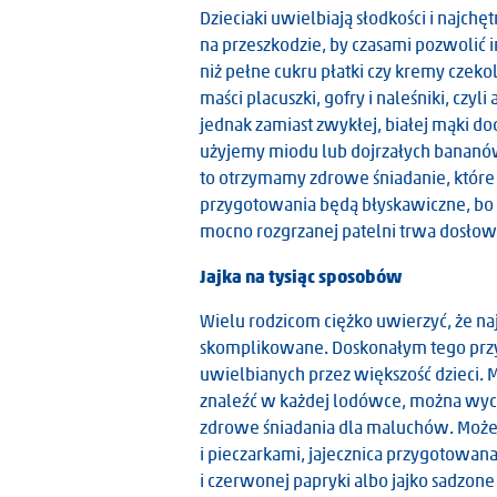
Dzieciaki uwielbiają słodkości i najchętn
na przeszkodzie, by czasami pozwolić 
niż pełne cukru płatki czy kremy czek
maści placuszki, gofry i naleśniki, czy
jednak zamiast zwykłej, białej mąki d
użyjemy miodu lub dojrzałych bananów
to otrzymamy zdrowe śniadanie, które
przygotowania będą błyskawiczne, bo 
mocno rozgrzanej patelni trwa dosłown
Jajka na tysiąc sposobów
Wielu rodzicom ciężko uwierzyć, że na
skomplikowane. Doskonałym tego przyk
uwielbianych przez większość dzieci. Ma
znaleźć w każdej lodówce, można wycz
zdrowe śniadania dla maluchów. Może 
i pieczarkami, jajecznica przygotowan
i czerwonej papryki albo jajko sadzon