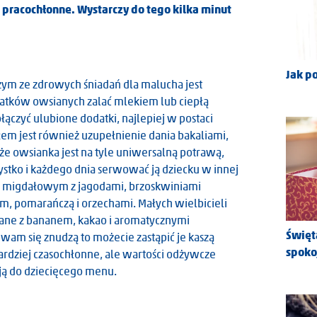
 pracochłonne. Wystarczy do tego kilka minut
Jak p
zym ze zdrowych śniadań dla malucha jest
łatków owsianych zalać mlekiem lub ciepłą
łączyć ulubione dodatki, najlepiej w postaci
 jest również uzupełnienie dania bakaliami,
że owsianka jest na tyle uniwersalną potrawą,
stko i każdego dnia serwować ją dziecku w innej
ku migdałowym z jagodami, brzoskwiniami
m, pomarańczą i orzechami. Małych wielbicieli
iane z bananem, kakao i aromatycznymi
Święt
i wam się znudzą to możecie zastąpić je kaszą
spoko
bardziej czasochłonne, ale wartości odżywcze
ją do dziecięcego menu.