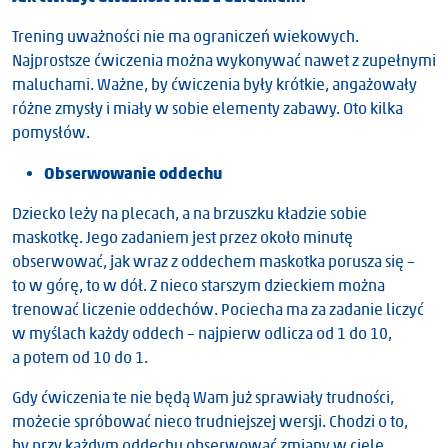
Trening uważności nie ma ograniczeń wiekowych.
Najprostsze ćwiczenia można wykonywać nawet z zupełnymi
maluchami. Ważne, by ćwiczenia były krótkie, angażowały
różne zmysły i miały w sobie elementy zabawy. Oto kilka
pomysłów.
Obserwowanie oddechu
Dziecko leży na plecach, a na brzuszku kładzie sobie
maskotkę. Jego zadaniem jest przez około minutę
obserwować, jak wraz z oddechem maskotka porusza się –
to w górę, to w dół. Z nieco starszym dzieckiem można
trenować liczenie oddechów. Pociecha ma za zadanie liczyć
w myślach każdy oddech – najpierw odlicza od 1 do 10,
a potem od 10 do 1.
Gdy ćwiczenia te nie będą Wam już sprawiały trudności,
możecie spróbować nieco trudniejszej wersji. Chodzi o to,
by przy każdym oddechu obserwować zmiany w ciele