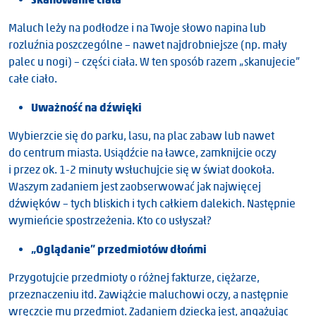
Maluch leży na podłodze i na Twoje słowo napina lub
rozluźnia poszczególne – nawet najdrobniejsze (np. mały
palec u nogi) – części ciała. W ten sposób razem „skanujecie”
całe ciało.
Uważność na dźwięki
Wybierzcie się do parku, lasu, na plac zabaw lub nawet
do centrum miasta. Usiądźcie na ławce, zamknijcie oczy
i przez ok. 1-2 minuty wsłuchujcie się w świat dookoła.
Waszym zadaniem jest zaobserwować jak najwięcej
dźwięków – tych bliskich i tych całkiem dalekich. Następnie
wymieńcie spostrzeżenia. Kto co usłyszał?
„Oglądanie” przedmiotów dłońmi
Przygotujcie przedmioty o różnej fakturze, ciężarze,
przeznaczeniu itd. Zawiążcie maluchowi oczy, a następnie
wręczcie mu przedmiot. Zadaniem dziecka jest, angażując