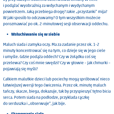
i podążać wyobraźnią za wdychanym i wydychanym
powietrzem. Jaką przebiega drogę? Jakie „przystanki” mija?
W jaki sposób to odczuwamy? O tym wszystkim możecie
porozmawiać po ok. 2-minutowej sesji obserwacji oddechu.
Wsłuchiwanie się w siebie
Maluch siada i zamyka oczy. Ma za zadanie przez ok. 1-2
minuty koncentrować się na tym, co dzieje się w jego ciele
i umyśle. Gdzie podąża oddech? Czy w żołądku coś się
przelewa? Czy coś mnie swędzi? Czy w głowie – jak chmurki –
pojawiają się myśli?
Całkiem malutkie dzieci lub pociechy mogą spróbować nieco
łatwiejszej wersji tego ćwiczenia. Przez ok. minutę maluch
tańczy, skacze, biega, dokazuje, tak by przyspieszyć tętno bicia
serca. Potem siada na podłodze, przykłada rączkę
do serduszka i „obserwuje”, jak bije.
Skanowanie ciała