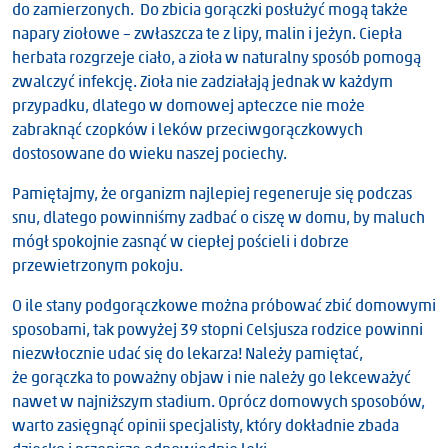
do zamierzonych. Do zbicia gorączki posłużyć mogą także
napary ziołowe – zwłaszcza te z lipy, malin i jeżyn. Ciepła
herbata rozgrzeje ciało, a zioła w naturalny sposób pomogą
zwalczyć infekcję. Zioła nie zadziałają jednak w każdym
przypadku, dlatego w domowej apteczce nie może
zabraknąć czopków i leków przeciwgorączkowych
dostosowane do wieku naszej pociechy.
Pamiętajmy, że organizm najlepiej regeneruje się podczas
snu, dlatego powinniśmy zadbać o ciszę w domu, by maluch
mógł spokojnie zasnąć w ciepłej pościeli i dobrze
przewietrzonym pokoju.
O ile stany podgorączkowe można próbować zbić domowymi
sposobami, tak powyżej 39 stopni Celsjusza rodzice powinni
niezwłocznie udać się do lekarza! Należy pamiętać,
że gorączka to poważny objaw i nie należy go lekceważyć
nawet w najniższym stadium. Oprócz domowych sposobów,
warto zasięgnąć opinii specjalisty, który dokładnie zbada