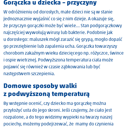
Gorączka u dziecka – przyczyny
W odróżnieniu od dorosłych, małe dzieci nie są w stanie
jednoznacznie wyjaśnić co się z nim dzieje. A okazuje się,
że przyczyn gorączki może być wiele… Stan podgorączkowy
najczęściej wywołują wirusy lub bakterie. Podobnie jak
u dorosłego: maluszek mógł zarazić się grypą, mogło dopaść
go przeziębienie lub zapalenia ucha. Gorączka towarzyszy
chorobom zakaźnym wieku dziecięcego np. różyczce, śwince
i ospie wietrznej. Podwyższona temperatura ciała może
pojawić się również w czasie ząbkowania lub być
następstwem szczepienia.
Domowe sposoby walki
z podwyższoną temperaturą
By wstępnie ocenić, czy dziecko ma gorączkę można
przyłożyć usta do jego skroni. Jeśli czujemy, że ciało jest
rozpalone, a do tego widzimy wypieki na twarzy naszej
pociechy, możemy podejrzewać, że mamy do czynienia