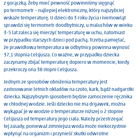
z gorączką. Żeby mieć pewność powinniśmy sięgnąć
po termometr – najlepiej elektroniczny, który najszybciej
wskaże temperaturę. U dzieci do 3 roku życia i niemowląt
sprawdzi się termometr doodbytniczy, u maluchów w wieku
3-5 lat zaleca się mierzyć temperaturę w uchu, natomiast
w przypadku starszych dzieci pod pachą. Trzeba pamiętać,
że prawidłowa temperatura w odbytnicy powinna wynosić
37,1 stopnia Celsjusza. Co ważne, w przypadku dziecka
zaczynamy zbijać temperaturę dopiero w momencie, kiedy
przekroczy ona 38 stopni Celsjusza.
Jednym ze sposobów obniżenia temperatury jest
zastosowanie letnich okładów na czoło, kark, bądź nadgarstki
dziecka. Najszybszym sposobem będzie zamoczenie ręcznika
w chłodnej wodzie. Jeśli dziecko nie ma drgawek, można
wykąpać je w wodzie o temperaturze niższej o 2 stopnie
Celsjusza od temperatury jego ciała. Należy przestrzegać
tej zasady, ponieważ zimniejsza woda może niekorzystnie
wpłynąć na organizm i przynieść skutki odwrotne