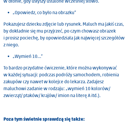
w dłonie, gdy usłyszy ustalone wcześniej słowo.
„Opowiedz, co było na obrazku”
Pokazujesz dziecku zdjęcie lub rysunek. Maluch ma jakiś czas,
by dokładnie się mu przyjrzeć, po czym chowasz obrazek
i prosisz pociechę, by opowiedziała jak najwięcej szczegółów
z niego.
„Wymień 10…”
To bardzo przydatne ćwiczenie, które można wykonywać
w każdej sytuacji: podczas podróży samochodem, robienia
zakupów czy nawet w kolejce do lekarza. Zadajesz
maluchowi zadanie w rodzaju: „wymień 10 kolorów/
zwierząt/ ptaków/ krajów/ imion na literę A itd.).
Poza tym świetnie sprawdzą się także: