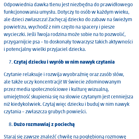
Odpowiednia dawka tlenu jest niezbędna do prawidłowego
funkcjonowania umysłu. Dotyczy to osób w każdym wieku,
ale dzieci zwłaszcza! Zachęcaj dziecko do zabaw na świeżym
powietrzu, wychodź z nim często na spacery i piesze
wycieczki. Jeśli Twoja rodzina może sobie na to pozwolić,
przygarnijcie psa – to doskonały towarzysz takich aktywności
i potencjalny wielki przyjaciel dziecka.
Czytaj dziecku i wyrób w nim nawyk czytania
Czytanie relaksuje i rozwija wyobraźnię oraz zasób słów,
ale także uczy koncentracji! W świecie zdominowanym
przez media społecznościowe i kulturę wizualną,
umiejętność skupienia się na słowie czytanym jest cenniejsza
niż kiedykolwiek. Czytaj więc dziecku i buduj w nim nawyk
czytania – zwłaszcza grubych powieści.
Dużo rozmawiaj z pociechą
Staraj się zawsze znaleźć chwilę na pogłębioną rozmowę