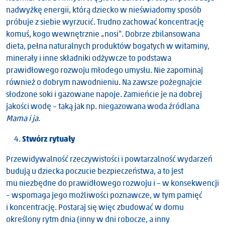
nadwyżkę energii, którą dziecko w nieświadomy sposób
próbuje z siebie wyrzucić. Trudno zachować koncentrację
komuś, kogo wewnętrznie „nosi”. Dobrze zbilansowana
dieta, pełna naturalnych produktów bogatych w witaminy,
minerały i inne składniki odżywcze to podstawa
prawidłowego rozwoju młodego umysłu. Nie zapominaj
również o dobrym nawodnieniu. Na zawsze pożegnajcie
słodzone soki i gazowane napoje. Zamieńcie je na dobrej
jakości wodę – taką jak np. niegazowana woda źródlana
Mama i ja.
Stwórz rytuały
Przewidywalność rzeczywistości i powtarzalność wydarzeń
budują u dziecka poczucie bezpieczeństwa, a to jest
mu niezbędne do prawidłowego rozwoju i – w konsekwencji
– wspomaga jego możliwości poznawcze, w tym pamięć
i koncentrację. Postaraj się więc zbudować w domu
określony rytm dnia (inny w dni robocze, a inny