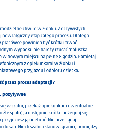
samodzielne chwile w żłobku. Z oczywistych
j newralgiczny etap całego procesu. Dlatego
w placówce powinien być krótki i trwać
żadnym wypadku nie należy rzucać maluszka
go w nowym miejscu na pełne 8 godzin. Pamiętaj
lefonicznym z opiekunkami w żłobku i
iastowego przyjazdu i odbioru dziecka.
ć przez proces adaptacji?
e, pozytywne
się w szatni, przekaż opiekunkom ewentualne
 źle spało), a następnie krótko pożegnaj się
 przyjdziesz ją odebrać. Nie przeciągaj
 do sali. Niech szatnia stanowi granicę pomiędzy