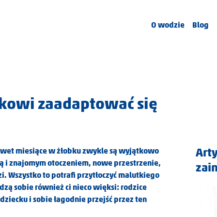
O wodzie
Blog
kowi zaadaptować się
Art
nawet miesiące w żłobku zwykle są wyjątkowo
ą i znajomym otoczeniem, nowe przestrzenie,
zai
i. Wszystko to potrafi przytłoczyć malutkiego
dzą sobie również ci nieco więksi: rodzice
dziecku i sobie łagodnie przejść przez ten