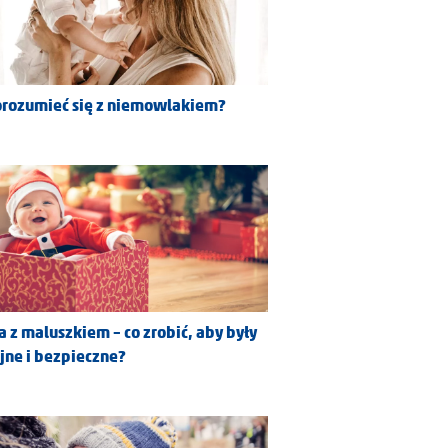
orozumieć się z niemowlakiem?
a z maluszkiem – co zrobić, aby były
jne i bezpieczne?