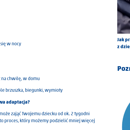
Jak p
 się w nocy
z dzi
Poz
t na chwilę, w domu
le brzuszka, biegunki, wymioty
owa adaptacja?
 może zająć Twojemu dziecku od ok. 2 tygodni
 to proces, który możemy podzielić mniej więcej