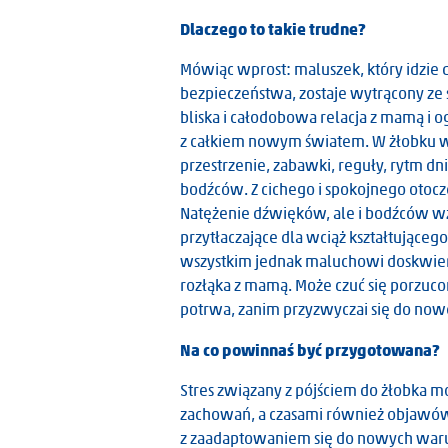
Dlaczego to takie trudne?
Mówiąc wprost: maluszek, który idzie 
bezpieczeństwa, zostaje wytrącony ze s
bliska i całodobowa relacja z mamą i 
z całkiem nowym światem. W żłobku wsz
przestrzenie, zabawki, reguły, rytm dn
bodźców. Z cichego i spokojnego otocz
Natężenie dźwięków, ale i bodźców w
przytłaczające dla wciąż kształtujące
wszystkim jednak maluchowi doskwiera 
rozłąka z mamą. Może czuć się porzuco
potrwa, zanim przyzwyczai się do nowej 
Na co powinnaś być przygotowana?
Stres związany z pójściem do żłobka 
zachowań, a czasami również objawów
z zaadaptowaniem się do nowych wa