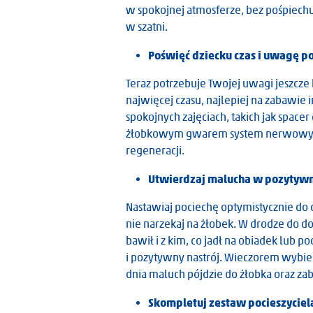
w spokojnej atmosferze, bez pośpiech
w szatni.
Poświęć dziecku czas i uwagę p
Teraz potrzebuje Twojej uwagi jeszcze 
najwięcej czasu, najlepiej na zabawie 
spokojnych zajęciach, takich jak spacer
żłobkowym gwarem system nerwowy m
regeneracji.
Utwierdzaj malucha w pozytyw
Nastawiaj pociechę optymistycznie do 
nie narzekaj na żłobek. W drodze do do
bawił i z kim, co jadł na obiadek lub 
i pozytywny nastrój. Wieczorem wybie
dnia maluch pójdzie do żłobka oraz zab
Skompletuj zestaw pocieszyciel