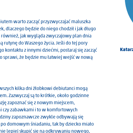
iutem warto zacząć przyzwyczajać maluszka
k, dlaczego będzie do niego chodził i jak długo
 również, jak wygląda zwyczajowy plan dnia
utynę do Waszego życia. Jeśli do tej pory
Olimpia Wawrzaszek
Katar
 kontaktu z innymi dziećmi, postaraj się zacząć
to sprawi, że będzie mu łatwiej wejść w nową
wszych kilka dni żłobkowi debiutanci mogą
m. Zazwyczaj są to krótkie, około godzinne
azję zapoznać się z nowym miejscem,
mi czy zabawkami i to w komfortowych
edziny zapoznawcze zwykle odbywają się
uż po domowym śniadaniu, tak by dziecko miało
ie lepiej skupić się na odkrywaniu nowego,