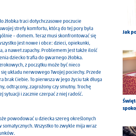
do żłobka traci dotychczasowe poczucie
wojej strefy komfortu, którą do tej pory była
Jak p
ogólnie – domem. Teraz musi skonfrontować się
ystko jest nowe i obce: dzieci, opiekunki,
ia, a nawet zapachy. Problemem jest także ilość
enia dziecko trafia do gwarnego żłobka.
zrokowych, z początku może być nieco
go się układu nerwowego Twojej pociechy. Przede
brak Ciebie. To pierwsza w jego życiu tak długa
ny, odtrącony, zagrożony czy smutny. Trochę
sytuacji i zacznie czerpać z niej radość.
Święt
spoko
może powodować u dziecka szereg określonych
 somatycznych. Wszystko to zwykle mija wraz
runków.