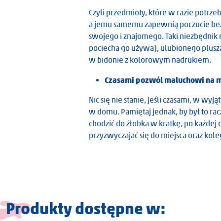
Czyli przedmioty, które w razie potr
a jemu samemu zapewnią poczucie bez
swojego i znajomego. Taki niezbędnik m
pociecha go używa), ulubionego plusza
w bidonie z kolorowym nadrukiem.
Czasami pozwól maluchowi na 
Nic się nie stanie, jeśli czasami, w wyj
w domu. Pamiętaj jednak, by był to racz
chodzić do żłobka w kratkę, po każdej
przyzwyczajać się do miejsca oraz kol
Produkty dostępne w: