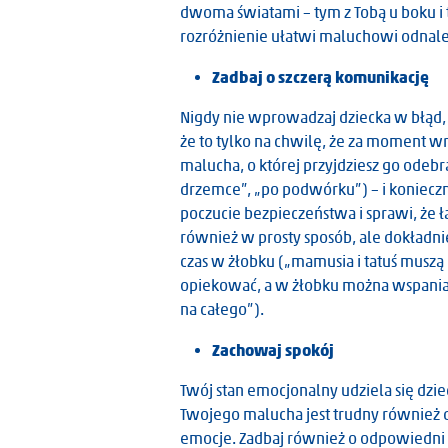
dwoma światami – tym z Tobą u boku 
rozróżnienie ułatwi maluchowi odnalezi
Zadbaj o szczerą komunikację
Nigdy nie wprowadzaj dziecka w błąd, 
że to tylko na chwilę, że za moment wr
malucha, o której przyjdziesz go odebr
drzemce”, „po podwórku”) – i koniecz
poczucie bezpieczeństwa i sprawi, że 
również w prosty sposób, ale dokładni
czas w żłobku („mamusia i tatuś muszą i
opiekować, a w żłobku można wspaniale 
na całego”).
Zachowaj spokój
Twój stan emocjonalny udziela się dzie
Twojego malucha jest trudny również dl
emocje. Zadbaj również o odpowiedni 