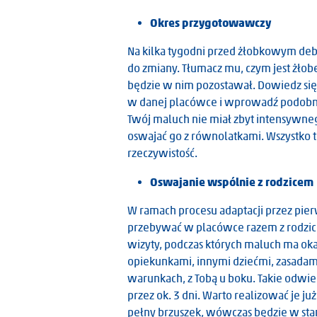
Okres przygotowawczy
Na kilka tygodni przed żłobkowym deb
do zmiany. Tłumacz mu, czym jest żłobe
będzie w nim pozostawał. Dowiedz się
w danej placówce i wprowadź podobną r
Aleksandra Łoniewska
Twój maluch nie miał zbyt intensywnego
oswajać go z równolatkami. Wszystko 
rzeczywistość.
Oswajanie wspólnie z rodzicem
W ramach procesu adaptacji przez pier
przebywać w placówce razem z rodzice
wizyty, podczas których maluch ma ok
opiekunkami, innymi dziećmi, zasada
warunkach, z Tobą u boku. Takie odwi
przez ok. 3 dni. Warto realizować je j
pełny brzuszek, wówczas będzie w stan