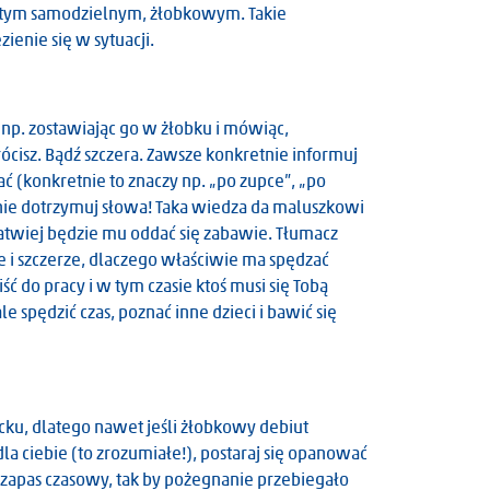
i tym samodzielnym, żłobkowym. Takie
enie się w sytuacji.
np. zostawiając go w żłobku i mówiąc,
ócisz. Bądź szczera. Zawsze konkretnie informuj
ać (konkretnie to znaczy np. „po zupce”, „po
nie dotrzymuj słowa! Taka wiedza da maluszkowi
łatwiej będzie mu oddać się zabawie. Tłumacz
e i szczerze, dlaczego właściwie ma spędzać
ść do pracy i w tym czasie ktoś musi się Tobą
spędzić czas, poznać inne dzieci i bawić się
cku, dlatego nawet jeśli żłobkowy debiut
a ciebie (to zrozumiałe!), postaraj się opanować
zapas czasowy, tak by pożegnanie przebiegało