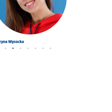
zyna Wysocka
Karolina Pitynska Maga