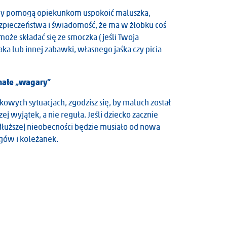
zeby pomogą opiekunkom uspokoić maluszka,
pieczeństwa i świadomość, że ma w żłobku coś
oże składać się ze smoczka (jeśli Twoja
ka lub innej zabawki, własnego jaśka czy picia
małe „wagary”
ątkowych sytuacjach, zgodzisz się, by maluch został
ej wyjątek, a nie reguła. Jeśli dziecko zacznie
 dłuższej nieobecności będzie musiało od nowa
egów i koleżanek.