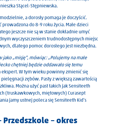
gnieszka Stącel-Stępniewska.
amodzielnie, a dorosły pomaga je doczyścić.
yć prowadzona do 8-9 roku życia. Małe dzieci
atego jeszcze nie są w stanie dokładnie umyć
adnym wyczyszczeniem trudnodostępnych miejsc
owych, dlatego pomoc dorosłego jest niezbędna.
 jako „misję”, mówiąc: „Polujemy na małe
iecko chętniej będzie oddawało się temu
 ekspert. W tym wieku powinny zmienić się
pielęgnacji zębów. Pasty z większą zawartością
kliwa. Można użyć past takich jak Sensiteeth
ch (truskawkowych, miętowych) Curasept
ia jamy ustnej poleca się Sensiteeth Kid’s
– Przedszkole – okres