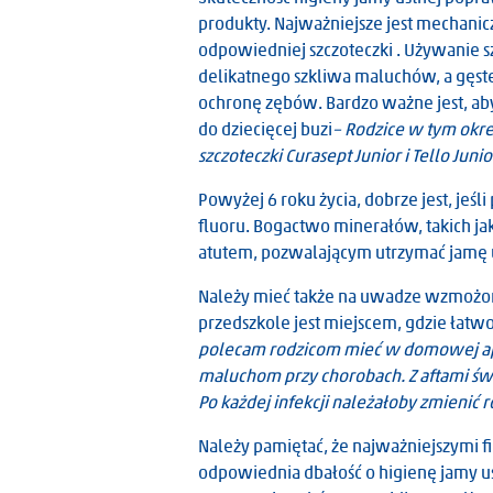
produkty. Najważniejsze jest mechani
odpowiedniej szczoteczki . Używanie 
delikatnego szkliwa maluchów, a gęst
ochronę zębów. Bardzo ważne jest, ab
do dziecięcej buzi
– Rodzice w tym okre
szczoteczki Curasept Junior i Tello Juni
Powyżej 6 roku życia, dobrze jest, jeś
fluoru. Bogactwo minerałów, takich j
atutem, pozwalającym utrzymać jamę us
Należy mieć także na uwadze wzmożon
przedszkole jest miejscem, gdzie łatwo 
polecam rodzicom mieć w domowej apte
maluchom przy chorobach. Z aftami świe
Po każdej infekcji należałoby zmienić
Należy pamiętać, że najważniejszymi fi
odpowiednia dbałość o higienę jamy u