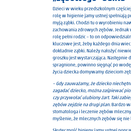
Dzieci w wieku przedszkolnym częściej
rolę w higienie jamy ustnej spełniają p
myją ząbki. Chodzi tu o wyrobieniu 
zachowania zdrowych zębów. Jednak 
rolę pełni rodzic – to on odpowiedzial
kluczowe jest, żeby każdego dnia wie
dokładnie ząbki. Należy nałożyć niewie
groszku jest wystarczająca. Następnie dz
spragnione, powinno sięgnąć po wodę, 
życia dziecka domywamy dzieciom zęb
– Gdy zauważamy, że dziecko niechętni
zagadać dziecko, można zaśpiewać pio
czy przywołać ulubiony żart. Taki zab
zębów zejdzie na drugi plan.
Bardzo wa
stomatologa i leczenie zębów mlecznych
myślenie, że mlecznych zębów się nie 
Skuteczność higieny jamy ustnej pop