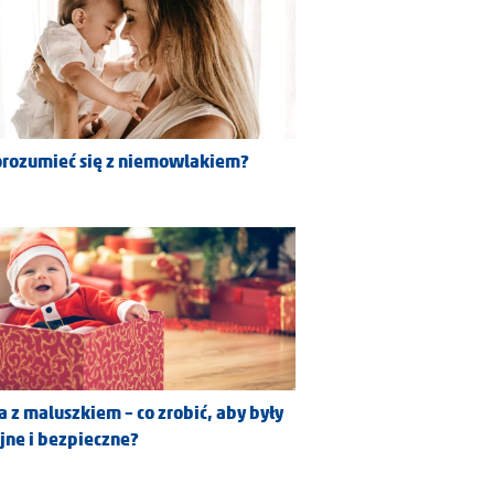
orozumieć się z niemowlakiem?
a z maluszkiem – co zrobić, aby były
jne i bezpieczne?