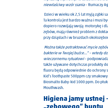
niewłaściwy wzór ssania
– tłumaczy A
Dzieci w wieku ok 2,5 lat myją ząbki s
Ta kontrola jest bardzo ważna i musi b
dopiero rozwijają swoją motorykę i dl
zębów, mają również problem z dokł
przy dziąsłach i w bruzdach okołozęb
Można także potraktować mycie zębów
bakterie w Twojej buźce…” – wtedy dz
wieczornemu rytuałowi
– podpowiada
także używane dotychczas produkty do 
fluoru będą odpowiednie do ochrony sz
Kid’s Toothpaste 500ppm czy smakowy
Biosmalto Baby-kid 1000 ppm. Do płukan
Mouthwash.
Higiena jamy ustnej 
„zębowego” buntu