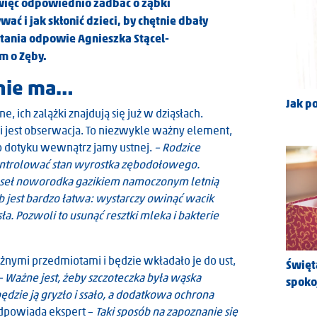
 więc odpowiednio zadbać o ząbki
ć i jak skłonić dzieci, by chętnie dbały
pytania odpowie Agnieszka Stącel-
m o Zęby.
 nie ma…
Jak p
, ich zalążki znajdują się już w dziąsłach.
 jest obserwacja. To niezwykle ważny element,
o dotyku wewnątrz jamy ustnej.
– Rodzice
ontrolować stan wyrostka zębodołowego.
ąseł noworodka gazikiem namoczonym letnią
 jest bardzo łatwa: wystarczy owinąć wacik
sła. Pozwoli to usunąć resztki mleka i bakterie
różnymi przedmiotami i będzie wkładało je do ust,
Święt
– Ważne jest, żeby szczoteczka była wąska
spoko
dzie ją gryzło i ssało, a dodatkowa ochrona
dpowiada ekspert –
Taki sposób na zapoznanie się