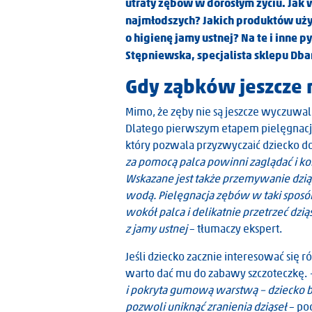
utraty zębów w dorosłym życiu. Jak
najmłodszych? Jakich produktów używa
o higienę jamy ustnej? Na te i inne 
Stępniewska, specjalista sklepu Dba
Gdy ząbków jeszcze
Mimo, że zęby nie są jeszcze wyczuwalne
Dlatego pierwszym etapem pielęgnacji
który pozwala przyzwyczaić dziecko d
za pomocą palca powinni zaglądać i k
Wskazane jest także przemywanie dzi
wodą. Pielęgnacja zębów w taki sposób
wokół palca i delikatnie przetrzeć dzią
z jamy ustnej
– tłumaczy ekspert.
Jeśli dziecko zacznie interesować się 
warto dać mu do zabawy szczoteczkę.
i pokryta gumową warstwą – dziecko bę
pozwoli uniknąć zranienia dziąseł
– po