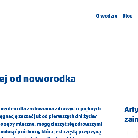
O wodzie
Blog
nej od noworodka
Art
ementem dla zachowania zdrowych i pięknych
lęgnację zacząć już od pierwszych dni życia?
zai
 o zęby mleczne, mogą cieszyć się zdrowszymi
niknąć próchnicy, która jest częstą przyczyną