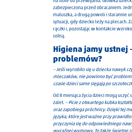
na stole do przewijania. Główka dzie
zabezpieczona przed obracaniem. Jedną
maluszka, a drugą powoli i starannie 
sytuacji, gdy dziecko leży na plecach.
rączki i, pozostając w kontakcie wzro
ustną.
Higiena jamy ustnej 
problemów?
– Jeśli wyrobiło się u dziecka nawyk c
mleczaków, nie powinno być problemu 
czasie dzieci same sięgają po szczotecz
Od 8 miesiąca życia dzieci mogą uczyć s
zalet.
– Picie z otwartego kubka kszta
oraz zapobiega próchnicy. Dzięki tej 
języka, które jest ważne przy prawidł
przyczynia się do odpowiedniego nawyk
wyraźnej wymowy. To także świetne zast