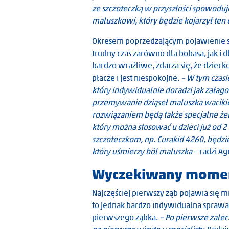
ze szczoteczką w przyszłości spowoduj
maluszkowi, który będzie kojarzył ten 
Okresem poprzedzającym pojawienie si
trudny czas zarówno dla bobasa, jak i 
bardzo wrażliwe, zdarza się, że dziec
płacze i jest niespokojne.
– W tym czasi
który indywidualnie doradzi jak załago
przemywanie dziąseł maluszka waci
rozwiązaniem będą także specjalne że
który można stosować u dzieci już od 
szczoteczkom, np. Curakid 4260, będzi
który uśmierzy ból maluszka
– radzi A
Wyczekiwany moment
Najczęściej pierwszy ząb pojawia się mi
to jednak bardzo indywidualna sprawa.
pierwszego ząbka.
– Po pierwsze zale