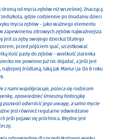
 stronią od mycia zębów niż wcześniej. Znaczącą
rzedszkola, gdzie codziennie po śniadaniu dzieci
nawyku mycia zębów – jako ważnego elementu
w zapewnieniu zdrowych zębów najważniejsza
ny jest za zęby swojego dziecka! Dlatego
czorem, przed pójściem spać, szczotkować
lką ilość pasty do zębów – wielkość ziarenka
iecko nie powinno już nic dojadać, a jeśli jest
najlepiej źródlaną, taką jak
Mama i ja
. Do 8 roku
y.
e z nami współpracuje, poleca się rodzicom
senkę, opowiedzieć śmieszną historyjkę
ieg pozwoli odwrócić jego uwagę, a samo mycie
żne jest również regularne odwiedzanie
 jeśli pojawi się próchnica. Błędne jest
leczy.
rawią odpowiednie dla przedszkolnego wieku