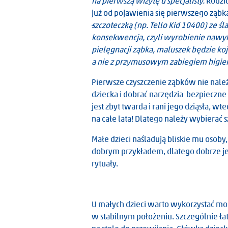
na pierwszą wizytę u specjalisty.
Rodzi
już od pojawienia się pierwszego ząbk
s
zczoteczką (np. Tello Kid 10400) ze śl
konsekwencja, czyli wyrobienie nawyk
pielęgnacji ząbka, maluszek będzie k
a nie z przymusowym zabiegiem higi
Pierwsze czyszczenie ząbków nie należy
dziecka i dobrać narzędzia bezpieczne 
Aleksandra Łoniewska
jest zbyt twarda i rani jego dziąsła, 
na całe lata! Dlatego należy wybierać 
Małe dzieci naśladują bliskie mu osoby
dobrym przykładem, dlatego dobrze 
rytuały.
U małych dzieci warto wykorzystać mo
w stabilnym położeniu. Szczególnie ła