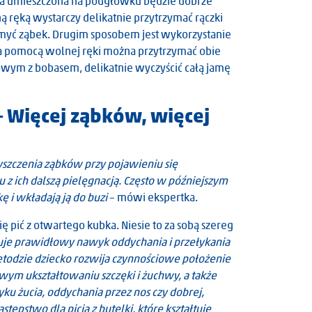
cka umieszczona na podgłówku będzie dobrze
 ręką wystarczy delikatnie przytrzymać rączki
umyć ząbek. Drugim sposobem jest wykorzystanie
 Za pomocą wolnej ręki można przytrzymać obie
kowym z bobasem, delikatnie wyczyścić całą jamę
– Więcej ząbków, więcej
zyszczenia ząbków przy pojawieniu się
z ich dalszą pielęgnacją. Często w późniejszym
kę i wkładają ją do buzi
– mówi ekspertka.
ię pić z otwartego kubka. Niesie to za sobą szereg
łtuje prawidłowy nawyk oddychania i przełykania
metodzie dziecko rozwija czynnościowe położenie
owym ukształtowaniu szczęki i żuchwy, a także
u żucia, oddychania przez nos czy dobrej,
ępstwo dla picia z butelki, które kształtuje