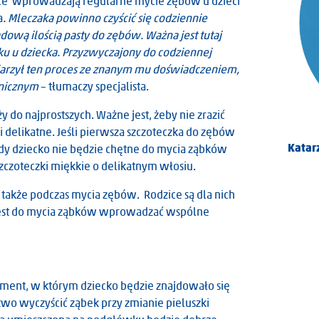
ce wprowadzają regularne mycie zębów u dzieci
a
. Mleczaka powinno czyścić się codziennie
adową ilością pasty do zębów. Ważna jest tutaj
u u dziecka. Przyzwyczajony do codziennej
ojarzył ten proces ze znanym mu doświadczeniem,
enicznym
– tłumaczy specjalista.
 do najprostszych. Ważne jest, żeby nie zrazić
i delikatne. Jeśli pierwsza szczoteczka do zębów
Olimpia Wawrzaszek
Katar
wtedy dziecko nie będzie chętne do mycia ząbków
szczoteczki miękkie o delikatnym włosiu.
, także podczas mycia zębów. Rodzice są dla nich
jest do mycia ząbków wprowadzać wspólne
ment, w którym dziecko będzie znajdowało się
two wyczyścić ząbek przy zmianie pieluszki