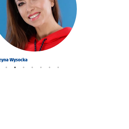
zyna Wysocka
Karolina Pitynska Maga