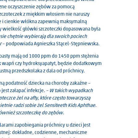
czne oczyszczenie zębów za pomocą
szczoteczek z miękkim włosiem nie naruszy
e i cienkie włókna zapewnią maksymalną
y wielkość główki szczoteczki dopasowana była
sie chętnie wybierają dla swoich pociech
or
– podpowiada Agnieszka Stącel-Stępniewska.
li pasty mają od 1000 ppm do 1450 ppm stężenia
ak wapń czy hydroksyapatyt, będzie dodatkowym
tną przedszkolaka z dala od próchnicy.
ą podatność dziecka na choroby zakaźne –
jest załapać infekcje.
– W takich wypadkach
czce żel na afty, które często towarzyszą
tnie radzi sobie żel Sensiteeth Kids Aphthae.
 również szczoteczkę do zębów.
larami zapobiegania próchnicy u dzieci jest
stnej: dokładne, codzienne, mechaniczne