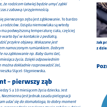
e, że rodzicom łatwiej będzie umyć ząbki
czas z zabawą i przyjemnością.
ę pierwszego zęba jest ząbkowanie. To bardzo
dla rodziców. Dziąsła niemowlaka są wtedy
ko ma podwyższoną temperaturę ciała, częściej
e warto być w kontakcie z pediatrą,
dzić przykre objawy. Wskazane jest
Jak p
kiem namoczonym rumiankiem. Dobrym
z dzi
le na ząbkowanie np. Baby Gums Gel,
2 miesiąca życia. Dzięki odpowiednim
Poz
e można dokładnie rozprowadzić żel,
gnieszka Stącel-Stępniewska.
 – pierwszy ząb
edzy 5 a 10 miesiącem życia dziecka. Jest
 Niezmienna jest jednak zasada pielęgnacji
cam udać się do stomatologa, to dobry moment